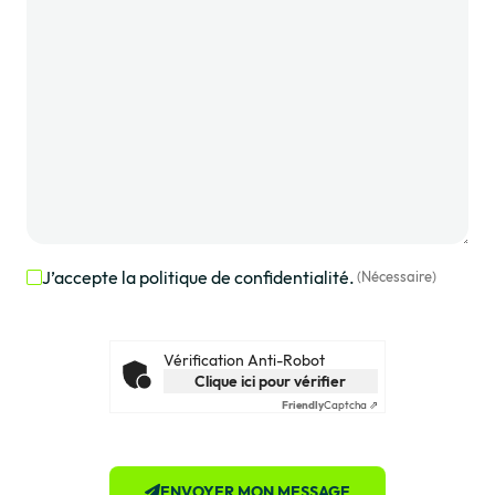
J’accepte la politique de confidentialité.
(Nécessaire)
RGPD
(Nécessaire)
Vérification Anti-Robot
Clique ici pour vérifier
Friendly
Captcha ⇗
ENVOYER MON MESSAGE