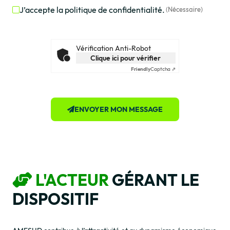
J’accepte la politique de confidentialité.
(Nécessaire)
RGPD
(Nécessaire)
Vérification Anti-Robot
Clique ici pour vérifier
Friendly
Captcha ⇗
ENVOYER MON MESSAGE
L'ACTEUR
GÉRANT LE
DISPOSITIF