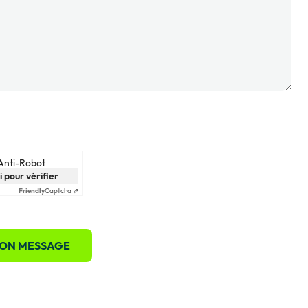
 Anti-Robot
i pour vérifier
Friendly
Captcha ⇗
ON MESSAGE