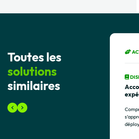
AC
Toutes les
solutions
DIS
similaires
Acco
expé
Compre
s’appr
déplo