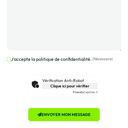
J’accepte la politique de confidentialité.
(Nécessaire)
RGPD
(Nécessaire)
Vérification Anti-Robot
Clique ici pour vérifier
Friendly
Captcha ⇗
ENVOYER MON MESSAGE