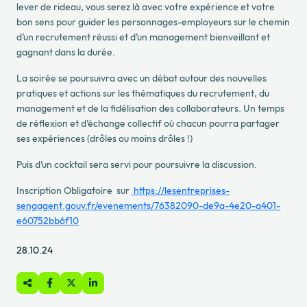
lever de rideau, vous serez là avec votre expérience et votre
bon sens pour guider les personnages-employeurs sur le
chemin
d’un recrutement réussi
et d’un
management bienveillant et
gagnant dans la durée
.
La soirée se poursuivra avec un
débat
autour des nouvelles
pratiques et actions sur les thématiques du
recrutement
, du
management
et de la
fidélisation des collaborateurs
.
Un temps
de
réflexion et d’échange collectif
où chacun pourra
partager
ses expériences
(drôles ou moins drôles !)
Puis
d’un
cocktail
sera servi pour
poursuivre la discussion
.
Inscription Obligatoire sur
https://lesentreprises-
sengagent.gouv.fr/evenements/76382090-de9a-4e20-a401-
e60752bb6f10
28.10.24