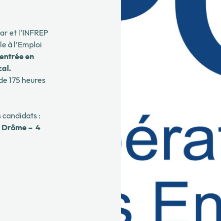
ar et l’INFREP
e à l’Emploi
entrée en
cal.
 de 175 heures
 candidats :
la Drôme –
4